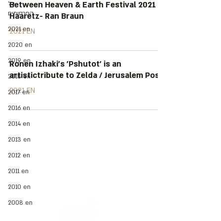
כל
Between Heaven & Earth Festival 2021 -
הפרסומים
Haaretz- Ran Braun
2021 en
2021 EN
2020 en
2019 en
Ronen Izhaki’s 'Pshutot' is an
artistictribute to Zelda / Jerusalem Post
2018 en
2021 EN
2017 en
2016 en
2014 en
Address: 3 Hapersa Street, Jerusalem
2013 en
Office:
02-624458
2
058-6887555
(WhatsApp)
2012 en
Email:
office@docdance.com
2011 en
Between Heaven and Earth - Judaism -
2010 en
Culture- Now
2008 en