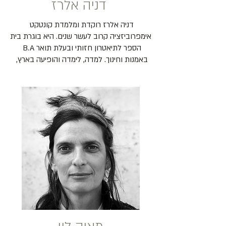
דניה אלרז
דניה אלרז רוקדת ומלמדת קונטקט 
אימפרוביזציה קרוב לעשר שנים. היא בוגרת בית 
הספר לתיאטרון חזותי ובעלת תואר B.A 
באמנות וחינוך. למדה, לימדה והופיעה בארץ, 
בגרמניה, בפולין, בקנדה, רוסיה, ובארה"ב. 
הקימה את 'הקבוצה לקונטקט', בית ספר 
לקונטקט ותנועה בירושלים, שם היא מלמדת 
במגוון קורסים שונים. דניה משלבת בעבודתה 
ידע אנטומי נרחב, רקע במשחק וסקרנות על 
הקשר בין התפתחות אישית לבין עבודה עם 
הגוף. אמא ליהונתן, מעין וזהר.