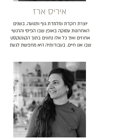
איריס ארז
יוצרת רוקדת ומלמדת גוף ותנועה. בשנים 
האחרונות עסוקה באופן שבו הפיסי והרגשי 
אחוזים ואיך כל אלו נחווים בתוך הקונטקסט 
שבו אנו חיים. בעבודותיה היא מחפשת לגעת 
בספירות הפוליטיות והציבוריות דרך הגוף 
הפרטי ולחקור את ההשפעות ההדדיות ביניהן. 
בין עבודותיה: געגועים לפנים, הומסיק, גוף 
ראשון רבים, לוקאלי, עבודות תלויות מקום 
ווידיאודנס. עבדה עם כוריאוגרפים רבים 
ושיחקה בהצגה מקבת בתיאטרון תמונע. עוסקת 
בניהול אמנותי ובכתיבה על מחול. שותפה 
בקבוצת האימפרוביזציה אוקטט. בעלת תואר 
ראשון בפסיכולוגיה ואמנות, ותעודה בתראפיה 
בתנועה. אמא לשני בנים.​​