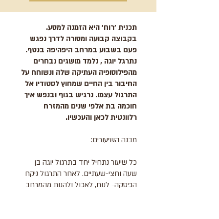
תכנית 'רוח' היא הזמנה למסע.
בקבוצה קבועה ומסורה לדרך נפגש
פעם בשבוע במרחב היפהיפה בנטף.
נתרגל יוגה , נלמד מושגים נבחרים
מהפילוסופיה העתיקה שלה ונשוחח על
החיבור בין החיים שמחוץ לסטודיו אל
התרגול עצמו. נרגיש בגוף ובנפש איך
חוכמה בת אלפי שנים מהמזרח
רלוונטית לכאן והעכשיו.
מבנה השיעורים
​:
כל שיעור נתחיל יחד בתרגול יוגה בן
שעה וחצי-שעתיים. לאחר התרגול ניקח
הפסקה- לנוח, לאכול ולהנות מהמרחב
הנעים סביב הסטודיו. בחלקו השני של
השיעור נעבור לישיבה במעגל ולימוד.
נלמד יחד נושא שבועי, נפתח שיחה