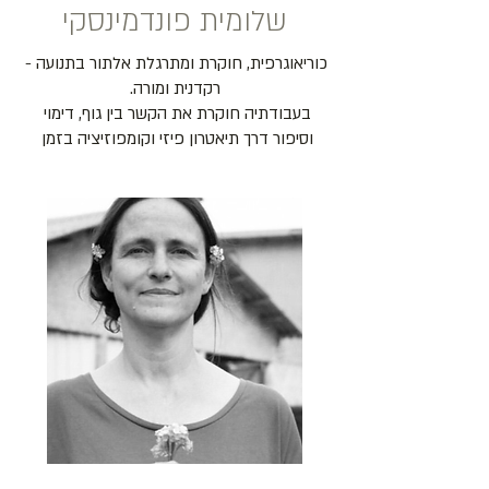
שלומית פונדמינסקי
כוריאוגרפית, חוקרת ומתרגלת אלתור בתנועה - 
בעבודתיה חוקרת את הקשר בין גוף, דימוי 
וסיפור דרך תיאטרון פיזי וקומפוזיציה בזמן 
פונדמינסקי מציגה את עבודותיה ומנחה סדנאות 
במרכזי מחול ובפסטיבלים מובילים בישראל 
בעלת תואר ראשון בהוראת מחול ותואר שני 
בכוריאוגרפיה, וכיום מרצה וראשת פוקוס 
כוריאוגרפיה בתואר ראשון באקדמיה למוסיקה 
יוזמת ומנהלת את סדנאות שלומבל - 
פלטפורמה ללימוד טכניקת ריליס, אלתור 
ופרפורמנס בסוזן דלל. רוקדת בקולקטיב 
האלתור אוקטט.