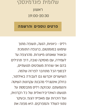
שלומית פונדמינסקי
ראשון
19:00-20:30
פרטים נוספים והרשמה
רליס - כיווניות, הנעה, תעופה מתוך
שימוש במומנטום, ברצפה התומכת
ובאוויר שאנחנו מייצרות. מהרצפה עד
לעמידה, עם מוסיקה טובה, דרך תרגילים
בהם אני שוזרת משפטים תנועתיים,
לבסוף הכל מתחבר לפרזה שלמה.
השיעורים יוקדשו גם לעבודה באילתור,
כחלק אינטגרלי מהבנת עקרונות השיטה
והטמעתם. טכניקת רליס מתבססת על
תנועתו האינדיבידואלית של כל רקדנ/ית,
ועל היכרות עם מאפייני הגוף, ובעיקר
נתוני השלד והמפרקים. היא מפנה את