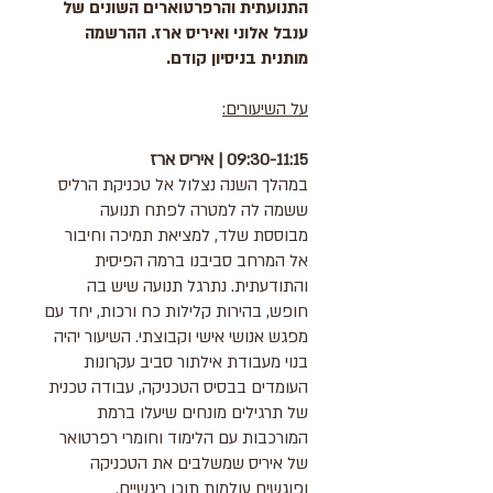
התנועתית והרפרטוארים השונים של
ענבל אלוני ואיריס ארז. ההרשמה
מותנית בניסיון קודם.​​
על השיעורים
​:
09:30-11:15 | איריס ארז
במהלך השנה נצלול אל טכניקת הרליס
ששמה לה למטרה לפתח תנועה
מבוססת שלד, למציאת תמיכה וחיבור
אל המרחב סביבנו ברמה הפיסית
והתודעתית. נתרגל תנועה שיש בה
חופש, בהירות קלילות כח ורכות, יחד עם
מפגש אנושי אישי וקבוצתי. השיעור יהיה
בנוי מעבודת אילתור סביב עקרונות
העומדים בבסיס הטכניקה, עבודה טכנית
של תרגילים מונחים שיעלו ברמת
המורכבות עם הלימוד וחומרי רפרטואר
של איריס שמשלבים את הטכניקה
ופוגשים עולמות תוכן ריגשיים.