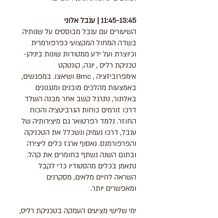
11:45-13:45 | ענבל אלוני
השיעורים עם ענבל מבוססים על שנותיה
בשדה המחול המקצועי כפרפורמרית
וכיוצרת ועל ידע ממטודות שונות ביניהן-
טכניקת רליס , יוגה, קונטקט
אימפרוביזציה , Bmc ושיאצו. במפגשים,
באמצעות מהלכים מובנים ומנגנונים
באלתור, נתרגל קשב אחר מבנה השלד
דרכו זורמים כוחות הגרביטציה והכוח
החוזר. נלמד רפרטואר גם מיצירותיה של
ענבל, דרכו נעמיק ונשכלל את הטכניקה
והפרפורמנס. נאסוף ארגז כלים ליצירה
ובתום השנה נשתף בחומרים את קהל.
נתאמן בכלים מהסטודיו כדי לקבל
השראה לחיים מלאים, מסקרנים
ומאפשרים יותר.
ימי שלישי מציעים העמקה בטכניקת רליס,