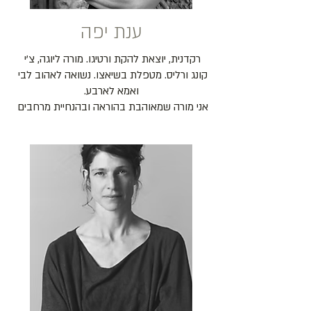
ענת יפה
רקדנית, יוצאת להקת ורטיגו. מורה ליוגה, צ'י 
קונג ורליס. מטפלת בשיאצו. נשואה לאהוב לבי 
אני מורה שמאוהבת בהוראה ובהנחיית מרחבים 
כל ענף בעשייה שלי מתקיים כייחודי בפני עצמו 
כשמסע ההתפתחות שלי בתוכו הולך ומעמיק, 
הולך ומתגלה עוד ועוד. תרגלתי ואהבתי יוגה 
שנים רבות אך רק כשנחשפתי לפילוסופיה 
העתיקה שלה התחברתי אל היוגה באופן שאין 
בתוכנית 'רוח' אני נותנת דרור לאהבה הגדולה 
הזו - לתרגול הפיזי לצד לימודי ההגות. לימודי 
היוגה כדרך חיים... אני רואה בפילוסופיה של 
היוגה מצפן עמוק ועדין שמכוון אותנו אל עבר 
עצמנו.