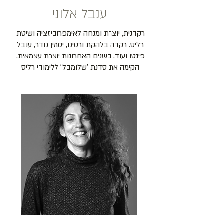
ענבל אלוני
רקדנית, יוצרת ומנחה לאימפרוביזציה ושיטת 
רליס. רקדה בלהקת ורטיגו, יסמין גודר, ענבל 
פינטו ועוד. בשנים האחרונות יוצרת עצמאית. 
הקימה את סדנת ׳שלומבל׳ ללימודי רליס 
ופרפורמנס , שותפה בהרכב אוקטט לאילתור, 
מורה מוסמכת ליוגה, מטפלת בשיאצו , בוגרת 
לימודי שיטת טיפול אילן לב וbody mind 
centering. מורה בלהקת ורטיגו ובמסגרות 
רבות נוספות. אמא לנוגה, ים ואנה.