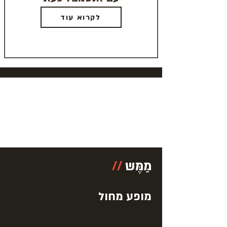
לקרוא עוד
מַמֶּש
//
מופע מחול