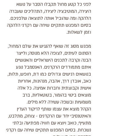
לפני כל קטע מחול תקבלו הסבר על נושא
היצירה, המוטיבציה ליצירה, התהליכים שעברה
הלהקה ומה שהוביל אותה לתוצאה שלפניכם.
בסיום המפגש תתקיים שיחה עם רקדני הלהקה
וזמן לשאלות.
מפגש מסוג זה שואף להנגיש את עולם המחול,
הסתום לעיתים, לצופה הלא מנוסה; ולייצר
הבנה וקרבה לתכנים הישראליים והאנושיים
איתם מתמודדים הרקדנים. האנסמבל נוגע
בנושאים רגישים וגדולים כמו דת, חופש, תלות,
כאב, אובדן דרך, אהבה, מנהיגות, אחריות
אישית וקבוצתית וחברות אמיצה. כל אלה
מוצאים ביטוי בהומור, בטוטאליות, ברב
משמעיות ובשפה עשירה ללא מילים.
הקהל מוצא את עצמו שותף לריקוד העדין
והאינטנסיבי יחד עם הרקדנים - צוחק, מתלבט,
מתעייף, כואב ויוצא עם חוויה מפתיעה ובלתי
נשכחת. בסיום המפגש תתקיים שיחה עם רקדני