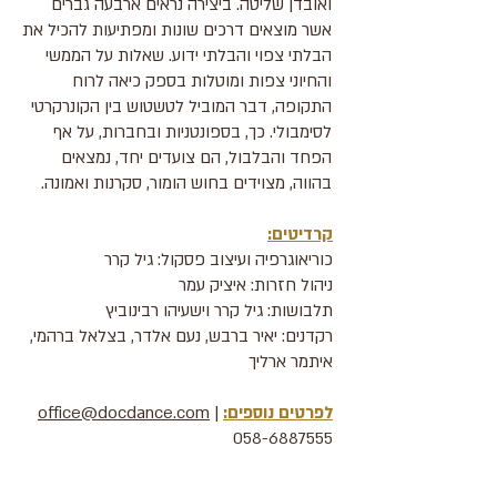
ואובדן שליטה. ביצירה נראים ארבעה גברים
אשר מוצאים דרכים שונות ומפתיעות להכיל את
הבלתי צפוי והבלתי ידוע. שאלות על הממשי
והחיוני צפות ומוטלות בספק כיאה לרוח
התקופה, דבר המוביל לטשטוש בין הקונרקרטי
לסימבולי. כך, בספונטניות ובחברות, על אף
הפחד והבלבול, הם צועדים יחד, נמצאים
בהווה, מצוידים בחוש הומור, סקרנות ואמונה.
קרדיטים:
כוריאוגרפיה ועיצוב פסקול: גיל קרר
ניהול חזרות: איציק עמר
תלבושות: גיל קרר וישעיהו רבינוביץ
רקדנים: יאיר ברבש, נעם אלדר, בצלאל ברהמי,
איתמר ארליך
לפרטים נוספים:
|
office@docdance.com
058-6887555