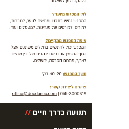
הלהקה וזמן לשאלות.
למי המפגש מיועד?
המפגש גמיש בתכניו ומתאים לנוער, לחברות,
למורים, לקורסים של מנהיגות, למטפלים ועוד.
איפה המפגש מתקיים?
המפגש יכול להתקיים בחללים משתנים אצל
הגוף המזמין או בסטודיו הבית של 'בין שמיים
לארץ', מתחם הפרסה, ירושלים.
משך המפגש:
60-90 דק'
פרטים ליצירת קשר:
office@docdance.com
|
055-3000319
תנועה כדרך חיים
//