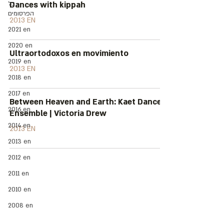
כל
Dances with kippah
הפרסומים
2013 EN
2021 en
2020 en
Ultraortodoxos en movimiento
2019 en
2013 EN
2018 en
2017 en
Between Heaven and Earth: Kaet Dance
2016 en
Ensemble | Victoria Drew
2014 en
2013 EN
2013 en
2012 en
Address: 3 Hapersa Street, Jerusalem
2011 en
Office:
02-624458
2
2010 en
058-6887555
(WhatsApp)
Email:
office@docdance.com
2008 en
Between Heaven and Earth - Judaism -