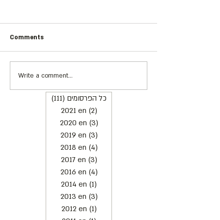
Body, Judaism,
Now:Interfaces 
the Jewish World
Comments
By Janice Ross, PhD
Contemporary D
University מתוך 'מחול אחר', גליון
World
מס' 29, ינואר 2016 In July 2015 I
arrived for a 5-week
Write a comment...
A new kind of Orthodox
visit to...
movement
(111)
כל הפרסומים
111 posts
2021 en
(2)
2 posts
2020 en
(3)
3 posts
2019 en
(3)
3 posts
2018 en
(4)
4 posts
2017 en
(3)
3 posts
2016 en
(4)
4 posts
2014 en
(1)
1 post
2013 en
(3)
3 posts
2012 en
(1)
1 post