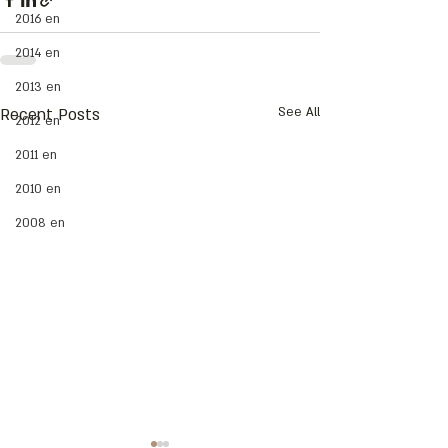
2016 en
2014 en
2013 en
Recent Posts
See All
2012 en
2011 en
2010 en
2008 en