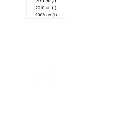
2011 en
(1)
1 post
2010 en
(1)
1 post
2008 en
(1)
1 post
Address: 3 Hapersa Street, Jerusalem
Office:
02-624458
2
058-6887555
(WhatsApp)
Email:
office@docdance.com
Between Heaven and Earth - Judaism -
Culture- Now