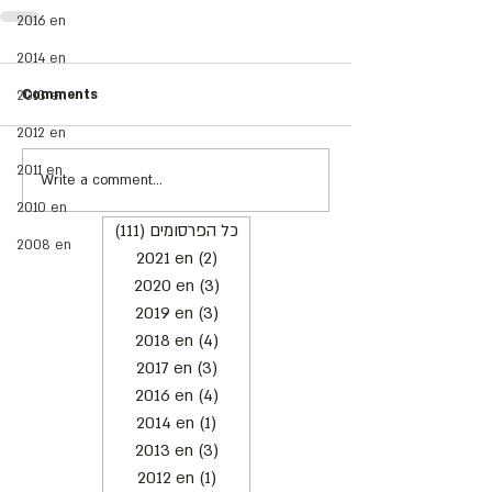
2016 en
2014 en
Comments
2013 en
2012 en
2011 en
Write a comment...
2010 en
(111)
כל הפרסומים
111 posts
2008 en
2021 en
(2)
2 posts
2020 en
(3)
3 posts
2019 en
(3)
3 posts
2018 en
(4)
4 posts
2017 en
(3)
3 posts
2016 en
(4)
4 posts
2014 en
(1)
1 post
2013 en
(3)
3 posts
2012 en
(1)
1 post