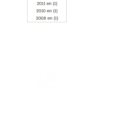
2011 en
(1)
1 post
2010 en
(1)
1 post
2008 en
(1)
1 post
Address: 3 Hapersa Street, Jerusalem
Office:
02-624458
2
058-6887555
(WhatsApp)
Email:
office@docdance.com
Between Heaven and Earth - Judaism -
Culture- Now