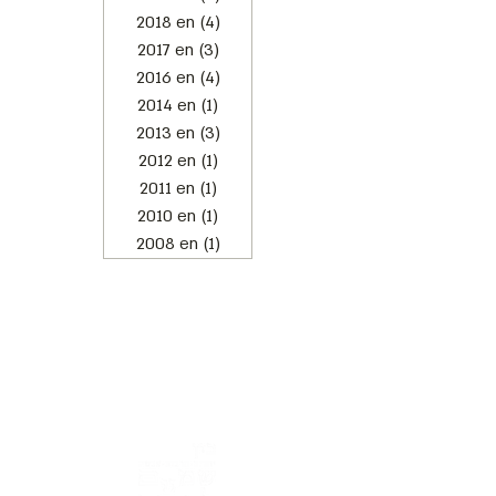
2018 en
(4)
4 posts
2017 en
(3)
3 posts
2016 en
(4)
4 posts
2014 en
(1)
1 post
2013 en
(3)
3 posts
2012 en
(1)
1 post
2011 en
(1)
1 post
2010 en
(1)
1 post
2008 en
(1)
1 post
Address: 3 Hapersa Street, Jerusalem
Office:
02-624458
2
058-6887555
(WhatsApp)
Email:
office@docdance.com
Between Heaven and Earth - Judaism -
Culture- Now