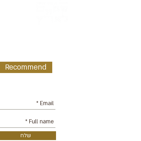
Recommend
ur mailing list:
שלח