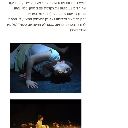
"יוצא דופן בתוכנית זו היה "בעצב" של תמי יצחקי. זה ריקוד
עתיר דימיון... ביצוע של רקדנית עם ביטחון וניסיון במה...
פתרון כוריאוגרפי מפתיע" (רות אשל, הארץ)
"הקומפוזיציה הצליחה לאזן בין המצחיק והרציני, בין הפתטי
לקודר...הכרזה יומרנית, שבהחלט מגיעה עם כיסוי." (טל לוין,
עכבר העיר)