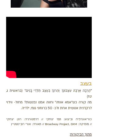
בעצב
"
הַרְבָה אַרְבֶה עִצְבוֹנֵךְ וְהֵרנֵךְ בְעֶצֶב תֵלְדִי בָנִים" (בראשית ג,
טז)
מה קורה כש"אמא אווזה" וחווה אמנו נפגשות? מחול- ווידוי
לרקדנית אנושית אחת ולכ- 50 ברווזוני גומי, ילדיה.
כוריאוגרפיה וביצוע: תמי יצחקי // דרמטורגיה: רונן יצחקי
//
מוסיקה: Broadway Project, DXM // תאורה: אורי רובינשטיין
מתוך הביקורות
: