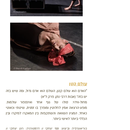
עולם קטן
"
האדם הוא עולם קטן, העולם הוא אדם גדול, ומה שיש בזה
יש בזה" (אבות דרבי נתן, פרק ל"א)
מחול-ווידוי. סולו של גוף אחד ואינספור עולמות.
מופע-הרצאה אמין לחלוטין ומופרך בו זמנית, שיטתי וכאוטי
כאחד, המציג השוואה והשתקפות בין המאקרו למיקרו ובין
הכללי ביותר לאישי ביותר.
כוריאוגרפיה וביצוע: תמי יצחקי // ​דרמטורגיה: רונן יצחקי //