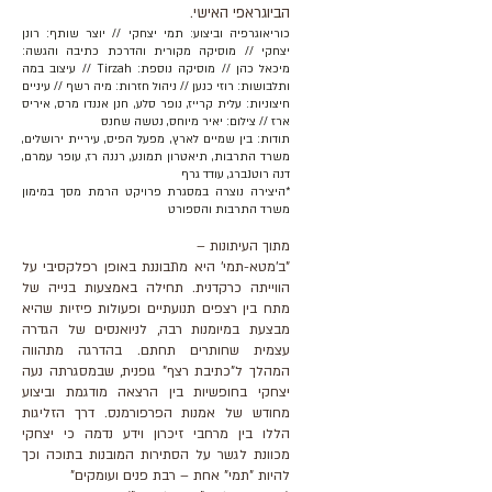
הביוגראפי האישי.
כוריאוגרפיה וביצוע: תמי יצחקי // יוצר שותף: רונן
יצחקי // מוסיקה מקורית והדרכת כתיבה והגשה:
מיכאל כהן // מוסיקה נוספת: Tirzah // עיצוב במה
ותלבושות: רוזי כנען // ניהול חזרות: מיה רשף // עיניים
חיצוניות: עלית קרייז, נופר סלע, חנן אננדו מרס, איריס
ארז // צילום: יאיר מיוחס, נטשה שחנס
תודות: בין שמיים לארץ, מפעל הפיס, עיריית ירושלים,
משרד התרבות, תיאטרון תמונע, רננה רז, עופר עמרם,
דנה רוטנברג, עודד גרף
*היצירה נוצרה במסגרת פרויקט הרמת מסך במימון
משרד התרבות והספורט
מתוך העיתונות –
"ב'מטא-תמי' היא מתבוננת באופן רפלקסיבי על
הווייתה כרקדנית. תחילה באמצעות בנייה של
מתח בין רצפים תנועתיים ופעולות פיזיות שהיא
מבצעת במיומנות רבה, לניואנסים של הגדרה
עצמית שחותרים תחתם. בהדרגה מתהווה
המהלך ל"כתיבת רצף" גופנית, שבמסגרתה נעה
יצחקי בחופשיות בין הרצאה מודגמת וביצוע
מחודש של אמנות הפרפורמנס. דרך הזליגות
הללו בין מרחבי זיכרון וידע נדמה כי יצחקי
מכוונת לגשר על הסתירות המובנות בתוכה וכך
להיות "תמי" אחת – רבת פנים ועומקים"