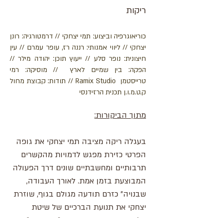
ריקות
כוריאוגרפיה וביצוע: תמי יצחקי // ​דרמטורגיה: רונן
יצחקי // ליווי אמנותי: רננה רז, עופר עמרם // עין
חיצונית: נופר סלע // ייעוץ תוכן: יהודה מילר //
הפקה: בין שמיים לארץ // מוסיקה: רמי
טרייסטמן
Ramix Studio
// תודות: קבוצת מחול
ק.ט.מ.ו.ן תכנית הרזידנסי
:מת
וך הביקורות
בעגלה ריקה מציבה תמי יצחקי את גופה
הפרטי כזירת מפגש לדמויות מהקשרים
תרבותיים ומחשבתיים שונים דרך הפעולה
המבוצעת בזמן אמת. לאורך העבודה,
שבנויה" כזרם תודעה מגולם בגוף, שוזרת
יצחקי את תנועת הברכיים של שיטת