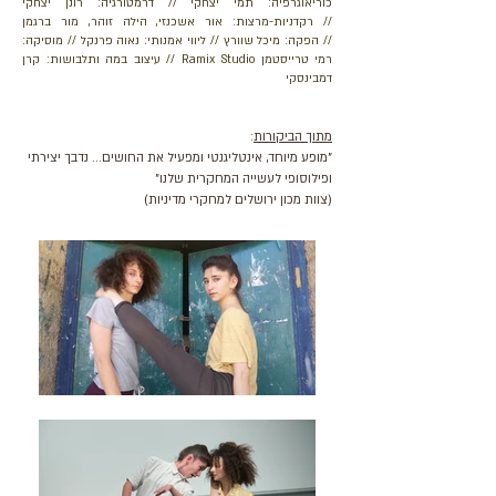
כוריאוגרפיה: תמי יצחקי // דרמטורגיה: רונן יצחקי
//
רקדניות-מרצות: אור אשכנזי, הילה זוהר, מור ברגמן
// הפקה: מיכל שוורץ // ליווי אמנותי: נאוה פרנקל // מוסיקה:
רמי טרייסטמן Ramix Studio // עיצוב במה ותלבושות: קרן
דמבינסקי
מתוך הביקורות
:
"מופע מיוחד, אינטליגנטי ומפעיל את החושים... נדבך יצירתי
ופילוסופי לעשייה המחקרית שלנו"
(צוות מכון ירושלים למחקרי מדיניות)