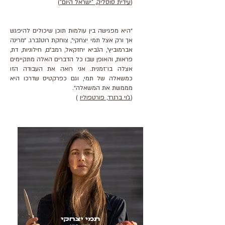
(
עידית סוסליק, "ישראל היום"
)
״היא מפגישה בין עולמות תוכן שיכולים להיפגש
אך ורק אצל תמי יצחקי״, צוחקת רוטנברג. ״מרינה
אברמוביץ׳, הנביא יחזקאל, רמב״ם, חילוניות, דת,
פראות, והאופן שבו כל הדברים האלה מתקיימים
אצלה בו־זמנית. אני רואה את העבודה הזו
כמשאלה של תמי, וגם כפרקטיס שדרכו היא
מממשת את המשאלה״.
(
ג'וי ברנרד, פורטפוליו
)