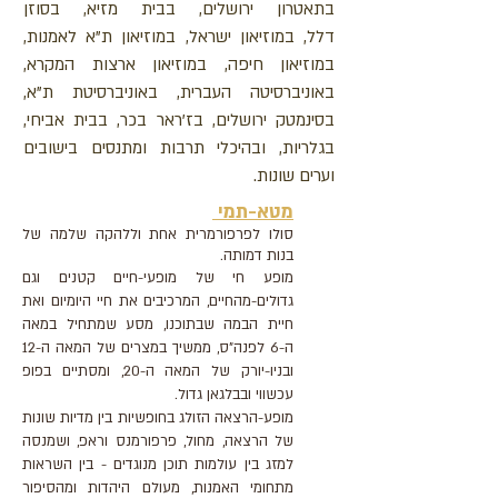
בתאטרון ירושלים, בבית מזיא, בסוזן
דלל, במוזיאון ישראל, במוזיאון ת"א לאמנות,
במוזיאון חיפה, במוזיאון ארצות המקרא,
באוניברסיטה העברית, באוניברסיטת ת"א,
בסינמטק ירושלים, בז'ראר בכר, בבית אביחי,
בגלריות, ובהיכלי תרבות ומתנסים בישובים
וערים שונות.
מטא-תמי
סולו לפרפורמרית אחת וללהקה שלמה של
בנות דמותה.
מופע חי של מופעי-חיים קטנים וגם
גדולים-מהחיים, המרכיבים את חיי היומיום ואת
חיית הבמה שבתוכנו, מסע שמתחיל במאה
ה-6 לפנה"ס, ממשיך במצרים של המאה ה-12
ובניו-יורק של המאה ה-20, ומסתיים בפופ
עכשווי ובבלגאן גדול.
מופע-הרצאה הזולג בחופשיות בין מדיות שונות
של הרצאה, מחול, פרפורמנס וראפ, ושמנסה
למזג בין עולמות תוכן מנוגדים - בין השראות
מתחומי האמנות, מעולם היהדות ומהסיפור