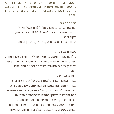
הפקה: הודיה גרוסמן ורחל שוורץ // מוסיקה: רמי
טרייסטמן
Ramix Studio
// ניהול חזרות: עמית הדרי // עיצוב
לוח: נופר דסקל // עיצוב תאורה: סוובה // בימוי קליפ: נורית
יעקבס ינון
מתוך הביקורות:
"לא שגרתי, תענוג. סולו מעולה!" (רות אשל, הארץ)
"עבודת הסולו הנבחרת לשנת 2016!!!" (אורה ברפמן,
ריקודיבור)
"עבודה אוטוביוגראפית מקסימה" (צבי גורן, הבמה)
ביקורות מפורטות:
סולו לא שגרתי תענוג ... הגוף הופך לאתר חי של זיכרון וזהות,
בעבר, בהווה ומה שצפוי, אולי בעתיד. העבודה בנויה נדבך על
גבי נדבך כניתוח מחשבתי צלול החוקר את הגוף. סולו
מעולה.
(רות אשל, הארץ)
עבודת הסולו הנבחרת לשנת 2016 של אתר ריקודיבור!
עבודה יוצאת דופן, שמקורות השראתה באים מעולם תוכן
מוכר פחות לרבים מביננו , כולל אותי, ועם זאת מצא מסילות
מפתיעות ללבי. יצחקי מתגלה כפרפורמרית מפתיעה;
נוכחות מרתקת, יכולות מרשימות, הומור חד מהסוג
האנדרסטייטמני, ששנינויות זורמות ממנו, זו עבודה מיוחדת,
תלוית טכסט ומקורית בעיקר בגלל בחירת חומרים מייחדת.