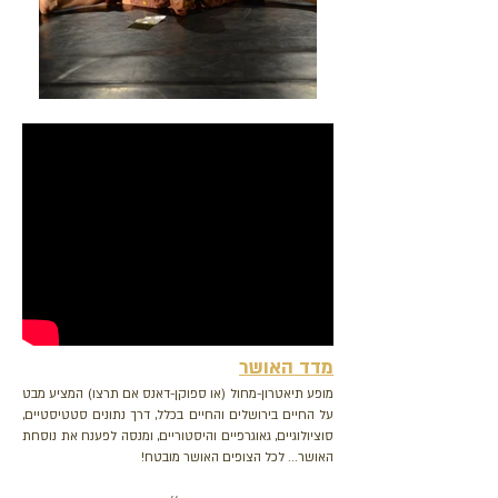
מדד האושר
מופע תיאטרון-מחול (או ספוקן-דאנס אם תרצו) המציע מבט
על החיים בירושלים והחיים בכלל, דרך נתונים סטטיסטיים,
סוציולוגיים, גאוגרפיים והיסטוריים, ומנסה לפענח את נוסחת
האושר... לכל הצופים האושר מובטח!