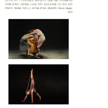
כוריאוגרפיה: תמי יצחקי // רקדניות: להקת נהרה – ליה וייל, ב"ר
רוגל, ציפי ניר, סנונית ברבן, דליה פרץ // מוסיקה: יהודית מזרחי,
Piano Magic תלבושות: אורית שפירא // ניהול אמנותי: דניאלה
בלוך