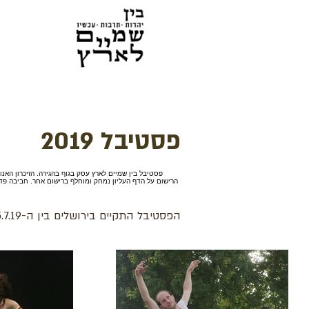
פסטיבל 2019
פסטיבל בין שמיים לארץ עסק בגוף בהגירה. הזיכרון הא
הרישום על הדף העליון נמחק ומוחלף ברישום אחר. חביבה פד
הפסטיבל התקיים בירושלים בין ה-15.7.19 ל-18.7.19, י"ב עד ט"ו תמוז, במרכז ז'ראר בכר, במוזיאון לאומנות האסלאם ובגן הפעמון