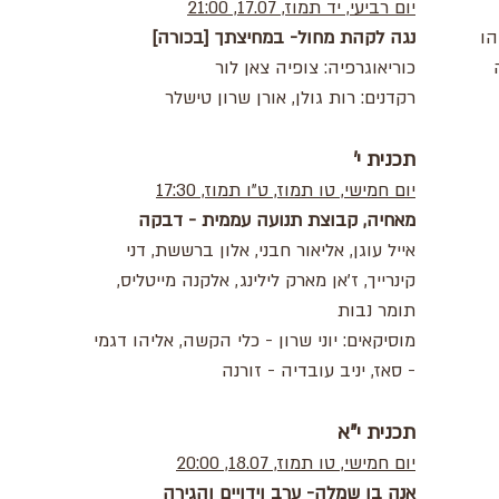
יום רביעי, יד תמוז, 17.07, 21:00
הו
נגה לקהת מחול- במחיצתך [בכורה]
כוריאוגרפיה: צופיה צאן לור
רקדנים: רות גולן, אורן שרון טישלר
תכנית י'
יום חמישי, טו תמוז, ט"ו תמוז, 17:30
מאחיה, קבוצת תנועה עממית - דבקה
אייל עוגן, אליאור חבני, אלון ברששת, דני
קינרייך, ז'אן מארק לילינג, אלקנה מייטליס,
תומר נבות
מוסיקאים: יוני שרון - כלי הקשה, אליהו דגמי
- סאז, יניב עובדיה - זורנה
תכנית י"א
יום חמישי, טו תמוז, 18.07, 20:00
אנה בן שמלה- ערב וידויים והגירה