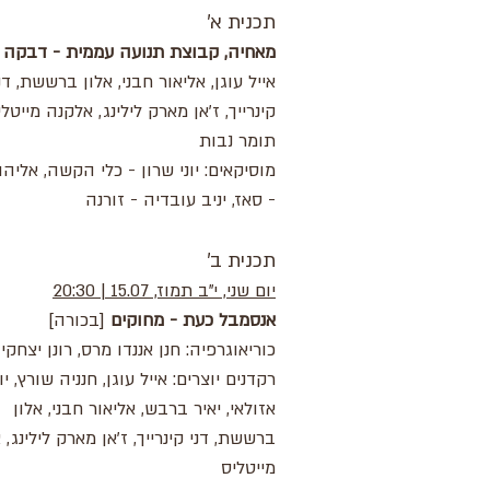
תכנית א'
מאחיה, קבוצת תנועה עממית - דבקה
אייל עוגן, אליאור חבני, אלון ברששת, דנ
קינרייך, ז'אן מארק לילינג, אלקנה מייטלי
תומר נבות
מוסיקאים: יוני שרון - כלי הקשה, אליהו
- סאז, יניב עובדיה - זורנה
תכנית ב'
יום שני, י"ב תמוז, 15.07 | 20:30
אנסמבל כעת - מחוקים
[בכורה]
כוריאוגרפיה: חנן אננדו מרס, רונן יצחקי
רקדנים יוצרים: אייל עוגן, חנניה שורץ, יו
אזולאי, יאיר ברבש, אליאור חבני, אלון
ברששת, דני קינרייך, ז'אן מארק לילינג,
מייטליס