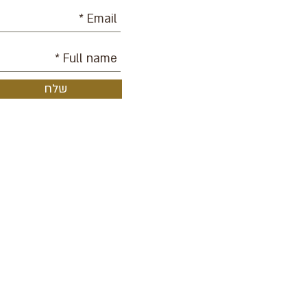
שלח
Services
Services
Services
Services
Services
About
Performances
The Kaet Ensemble
School