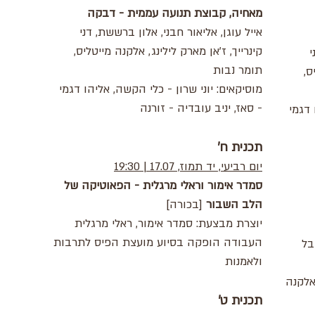
מאחיה, קבוצת תנועה עממית - דבקה
אייל עוגן, אליאור חבני, אלון ברששת, דני
קינרייך, ז'אן מארק לילינג, אלקנה מייטליס,
י
תומר נבות
ס,
מוסיקאים: יוני שרון - כלי הקשה, אליהו דגמי
- סאז, יניב עובדיה - זורנה
 דגמי
תכנית ח'
יום רביעי, יד תמוז, 17.07 | 19:30
סמדר אימור וראלי מרגלית - הפאוטיקה של
הלב השבור
[בכורה]
יוצרת מבצעת: סמדר אימור, ראלי מרגלית
העבודה הופקה בסיוע מועצת הפיס לתרבות
בל
ולאמנות
 אלקנה
תכנית ט'