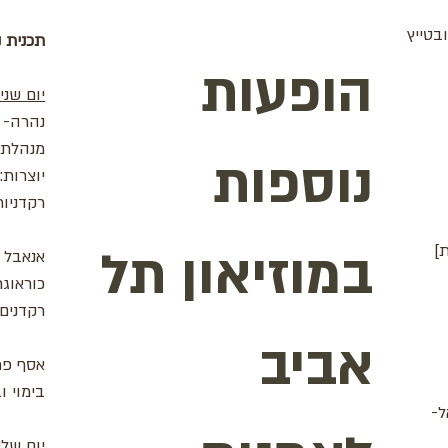
בטייץ
תכנית נ
הופעות
יום שני, י"ז חשון
נהרה- 
מנהלת א
נוספות
יוצרות:
רקדניות
במוזיאון תל
אנאבל ד
כוראוגר
רקדנים:
אביב
אסף פר
בימוי ו
ל-
יום שלישי י"ח ח