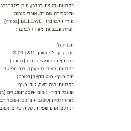
רקדניות: סנונית ברברן, מורן זילברברג,
אלכסנדרה שמורק, אורלי פורטל
מורז זילברברג- BE.LEAVE [בכורה]
יוצרת ומבצעת: מורן זילברברג
תכנית ח'
יום רביעי, י"ט חשון 8.11 | 21:00
דנה נעים חפוטה- חרכים [בכורה]
רקדניות: מאיה בר-יעקב, דנה חפוטה
מיה רשף- חוט הקצה[בכורה]
רקדניות: מיה רשף, ג'ודי רשף
אנאבל דביר- גופים אינסטרומנטלים [בכ
כוראוגרפיה ועיצוב אובייקט: אנאבל דבי
רקדנים: אדם שפירה, טליה שלום, אנאב
*שלוש היצירות נוצרו במסגרת יעל-
בית ליוצר
עצמאיים בירושלים