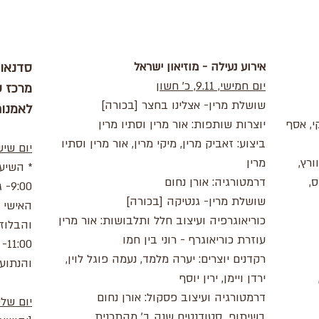
אירוע נעילה - מוזיאון ישראל
סדנאות
יום חמישי, 9.11, כ' חשון
מרכז ע
שושלת מרין- אצלינו בחצר [בכורה]
לאמנות
י, אסף
יוצרות שותפות: אור מרין וסתיו מרין
ביצוע: זאביק מרין, מיקי מרין, אור מרין וסתיו
יום שישי, י"ד ח
ורץ,
מרין
* השיע
,
דרמטורגיה: אורן נחום
:00
שושלת מרין- גנטיקה [בכורה]
האישי ו
כוריאוגרפיה ועיצוב חלל ותלבושות: אור מרין
והבלוז/
עוזרת כוריאוגרף - רוני בין חמו
00
רקדנים יוצרים: יערה מלמד, נעמה פוגל לוין,
והנתועה
ירדן ויימן, ירין יוסף
דרמטורגיה ועיצוב פסקול: אורן נחום
יום שלישי, י"ח 
בשיתוף סטודנטים שנה ב׳ מהתכנית