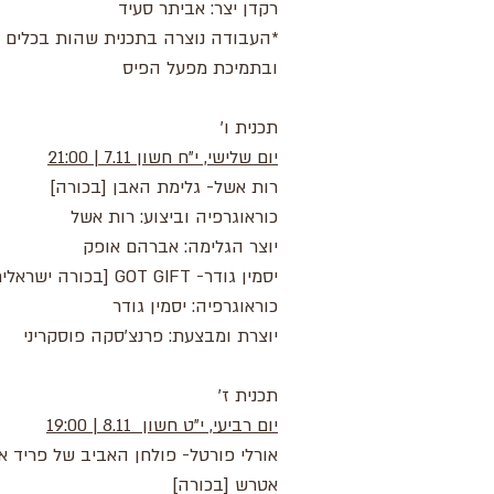
רקדן יצר: אביתר סעיד
*העבודה נוצרה בתכנית שהות בכלים ו
ובתמיכת מפעל הפיס
תכנית ו'
יום שלישי, י"ח חשון 7.11 | 21:00
רות אשל- גלימת האבן [בכורה]
כוראוגרפיה וביצוע: רות אשל
יוצר הגלימה: אברהם אופק
יסמין גודר- GOT GIFT [בכורה ישראלית]
כוראוגרפיה: יסמין גודר
יוצרת ומבצעת: פרנצ'סקה פוסקריני
תכנית ז'
יום רביעי, י"ט חשון 8.11 | 19:00
אורלי פורטל- פולחן האביב של פריד א
אטרש [בכורה]