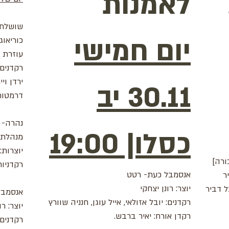
לאמנות
שושלת 
יום חמישי
כוריאוג
עוזרת כ
רקדנים 
ירדן ויי
30.11 יב
דרמטורג
נהרה- 
כסלו| 19:00
מנהלת א
יוצרות:
ורה]
רקדניות
אנסמבל כעת- רטט
ר
יוצר: רונן יצחקי
ל דביר
אנסמבל
רקדנים: יובל אזולאי, אייל עוגן, חנניה שוורץ
ים
יוצר: רו
רקדן אורח: יאיר ברבש.
רקדנים: