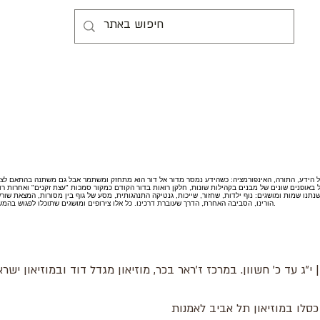
ל הידע, התורה, האינפורמציה: כשהידע נמסר מדור אל דור הוא מתחזק ומשתמר אבל גם משתנה בהתאם לצר
על באופנים שונים של מבנים בקהילות שונות, חלקן רואות בדור הקודם כמקור סמכות "עצת זקנים" ואחרות רוא
שנתנו שמות ומושגים: נוף ילדות, שחזור, שייכות, גנטיקה התנהגותית, מסע של גוף בין מסורות, המצאת שו
הורינו, הסביבה האחרת, הדרך שעוברת דרכינו. כל אלו צירופים ומושגים שתוכלו לפגוש בהמשך התכניה. את התנועות של המילים נמסור על הבמה ובסדנאות.