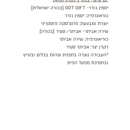
יום שישי, 8.12, כ כסלו| 14:00
יסמין גודר- GOT GIFT [בכורה ישראלית]
כוראוגרפיה: יסמין גודר
יוצרת ומבצעת: פרנצ'סקה פוסקריני
שירה אביתר- אביתר/ סעיד
[בכורה]
כוריאוגרפיה: שירה אביתר
רקדן יצר: אביתר סעיד
*העבודה נוצרה בתכנית שהות בכלים ובטייץ
ובתמיכת מפעל הפיס​
Between Heaven and
lem
Earth - Judaism -
Culture- Now