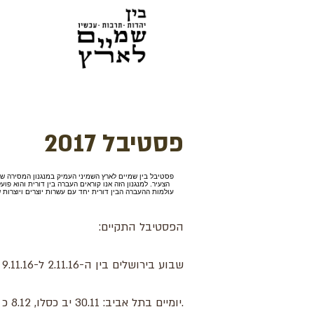
פסטיבל 2017
פסטיבל בין שמיים לארץ השמיני העמיק במנגנון המסירה ש
הצעיר. למנגנון הזה אנו קוראים העברה בין דורית והוא פו
עולמות ההעברה הבין דורית יחד עם עשרות יוצרים ויוצרות 
הפסטיבל התקיים:
שבוע בירושלים בין ה-2.11.16 ל-9.11.16 | י"ג עד כ' חשוון. במרכז ז'ראר בכר, מוזיאון מגדל דוד ובמוזיאון ישראל.
.יומיים בתל אביב: 30.11 יב כסלו, 8.12 כ כסלו במוזיאון תל אביב לאמנות