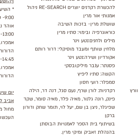
[יהושע ייבין 9
להכשרת רקדנים יוצרים RE-SEARCH ניהול
* השיעו
אמנותי אור מרין
​00
שושלת מרין- בזכות השיבה
אוהד נה
כוראוגרפיה ובימוי: סתיו מרין
​0
מילים ולחנים:נטע וינר
אמפרוב
מלחין שותף ומעבד מוסיקלי: דרור רותם
הדורות/
אקורדיון ושירה:נטע וינר
45
פסנתר: ענבר מיליקובסקי
אמפרוב
הקשה: סתיו ליפיץ
הדורות/
סמפלר: רועי חסון
וורץ
רקדניות: לורן שרף, נעם סגל, דנה דר, הילה
פינק, רונה גלנור, מאיה פלד, מאיה סומר, שקד
אביב ל
שפיגלר, ניצן בן שם, יעל לוי, תומר שחק ודורון
מחול מ
ברקן
העכשווי
בשיתוף בית הספר לאמנויות הבוסתן
בהנהלת זאביק ומיקי מרין.