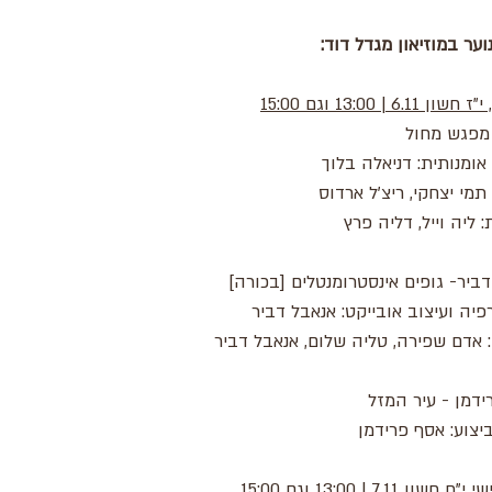
וער במוזיאון מגדל דוד:
 6.11 | 13:00 וגם 15:00
מפגש מחול
ומנותית: דניאלה בלוך
 תמי יצחקי, ריצ'ל ארדוס
: ליה וייל, דליה פרץ
ביר- גופים אינסטרומנטלים [בכורה]
פיה ועיצוב אובייקט: אנאבל דביר
 אדם שפירה, טליה שלום, אנאבל דביר
ידמן - עיר המזל
ביצוע: אסף פרידמן
שון 7.11 | 13:00 וגם 15:00