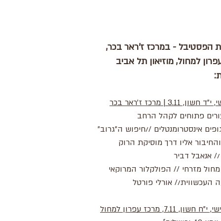
 הפסטיבל - במרכז ז'ראר בכר,
פרון למחול, מוזיאון תל אביב
:
שון, 3.11 | מרכז ז'ראר בכר
ורים פתוחים לקהל הרחב
9- גופים אינסטרומנטלים //חיפוש ה"גרוב"
החיבור אליו דרך מוסיקת הרוק
/ אנאבל דביר
11:- מחול מזרחי // הפולקלור המרוקאי
 העכשווית// אורלי פורטל
חשון, 7.11, מרכז עפרון למחול