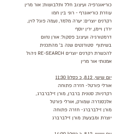
כוריאוגרפיה ועיצוב חלל ותלבושות: אור מרין
עוזרת כוריאוגרף - רוני בין חמו
רקדנים יוצרים: יערה מלמד, נעמה פוגל לוין,
ירדן ויימן, ירין יוסף
דרמטורגיה ועיצוב פסקול: אורן נחום
בשיתוף סטודנטים שנה ב׳ מהתכנית
להכשרת רקדנים יוצרים RE-SEARCH ניהול
אמנותי אור מרין
יום שישי, 8.12, כ כסלו| 11:30
אורלי פורטל- חזרה פתוחה
רקדניות: סנונית ברברן, מורן זילברברג,
אלכסנדרה שמורק, אורלי פורטל
מורן זילברברג- חזרה פתוחה
יוצרת ומבצעת: מורן זילברברג