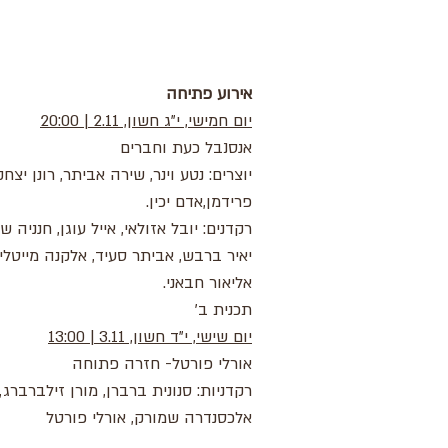
אירוע פתיחה
יום חמישי, י"ג חשון, 2.11 | 20:00
אנסנבל כעת וחברים
יוצרים: נטע וינר, שירה אביתר, רונן יצחק
פרידמן,אדם יכין.
רקדנים: יובל אזולאי, אייל עוגן, חנניה שו
יאיר ברבש, אביתר סעיד, אלקנה מייטליס
אליאור חבאני.
תכנית ב'
יום שישי, י"ד חשון, 3.11 | 13:00
אורלי פורטל- חזרה פתוחה
רקדניות: סנונית ברברן, מורן זילברברג,
אלכסנדרה שמורק, אורלי פורטל