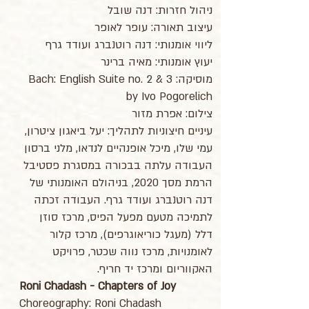
ניהול חזרות: דנה שובל
עיצוב תאורה: עופר לאופר
ליווי אומנותי: דנה רוטנברג ועודד גרף
יעוץ אומנותי: מאיה ברינר
מוסיקה: Bach: English Suite no. 2 & 3
by Ivo Pogorelich
צילום: אפרת מזור
עיניים חיצוניות לתהליך: יעל ביאגון ציטרון,
עמי שלו, מיכל אופנהיים לנדאו, מלני ברסון
העבודה עלתה בבכורה במסגרת פסטיבל
הרמת מסך 2020, בניהולם האומנותי של
דנה רוטנברג ועודד גרף. העבודה זכתה
לתמיכה מטעם מפעל הפיס, מרכז סוזן
דלל (מעגל כוריאוגרפים), מרכז קלור
לאומנויות, מרכז נווה שכטר, פרויקט
האקווריום ומרכז יד חריף.
Roni Chadash - Chapters of Joy
Choreography: Roni Chadash