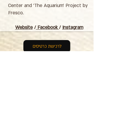
Center and 'The Aquarium' Project by
Fresco.
Website
/
Facebook
/
Instagram
לרכישת כרטיסים
Address: 3 Hapersa Street, Jerusalem
Office:
02-624458
2
058-6887555
(WhatsApp)
Email:
office@docdance.com
Between Heaven and Earth - Judaism -
Culture- Now