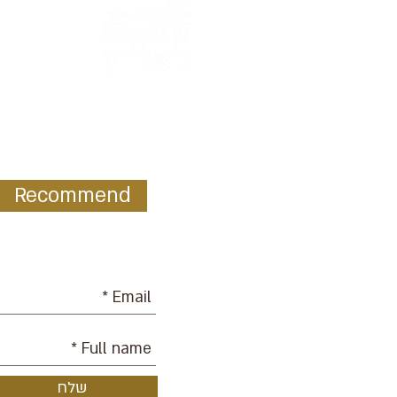
Recommend
ur mailing list:
שלח