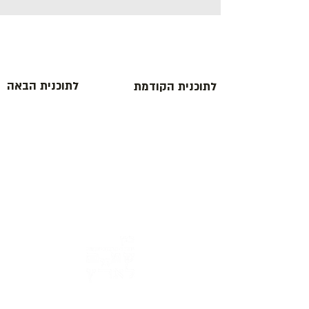
לתוכנית הבאה
לתוכנית הקודמת
Address: 3 Hapersa Street, Jerusalem
Office:
02-624458
2
058-6887555
(WhatsApp)
Email:
office@docdance.com
Between Heaven and Earth - Judaism -
Culture- Now