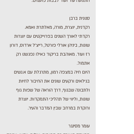
התנועה עוד ועוד לבבות פועמים.
סנונית ברבן
רקדנית, יוצרת, מורה, מאלתרת ואמא.
רקדתי לאורך השנים בפרוייקטים עם יוצרות
שונות, ביניהן אורלי פורטל, רייצ'ל ארדוס, דורון
רז ועוד. מאוהבת בריקוד כאילו נפגשנו רק
אתמול.
היום חיה במצפה רמון, מתרגלת עם א.נשים
בגילאים ורקעים שונים את החיבור לחיות
ולתבונה שבגוף, דרך הוראה של שפות גוף
שונות, וליווי של תהליכי התמקדות. יוצרת
ורוקדת במרחב שבין המדבר והעיר.
עומר מסינגר