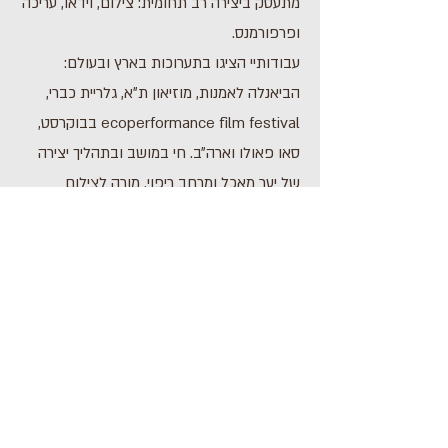
מתעסק ביצירה רב תחומית: צילום, וידאו, עריכה
ופרפורמנס.
עבודותיי הציגו בתערוכות בארץ ובעולם:
הביאנלה לאמנות, מוזיאון ת״א, גלריית כברי,
ecoperformance film festival בבוקרסט,
סאו פאולו וארה״ב. חי במושב ובתהליך יצירה
של יער מאכל ומרחב ריפוי. מורה לצילום
וקולנוע ומטפל בנשימה מעגלית
לתוכנית הבאה
לתוכנית הקודמת
Address: 3 Hapersa Street, Jerusalem
Office:
02-624458
2