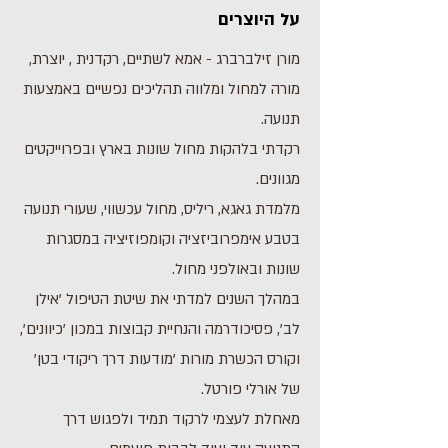
על היוצרים
מורן זילברברג - אמא לשתיים, רקדנית , יוצרת,
מורה למחול ומלווה תהליכים נפשיים באמצעות
תנועה.
רקדתי בלהקות מחול שונות בארץ ובפרוייקטים
מגוונים.
מלמדת גאגא, ריליס, מחול עכשווי, שעורי תנועה
בטבע אימפרוביזציה וקומפוזיציה במסגרות
שונות ובאולפני מחול.
במהלך השנים למדתי את שיטת הטיפול 'אילן
לב', פסיכודרמה והנחיית קבוצות במכון 'כיוונים',
וקורס הכשרת מורות 'מודעות דרך ריקודי בטן'
של אורלי פורטל.
מאחלת לעצמי לרקוד תמיד ולפגוש דרך