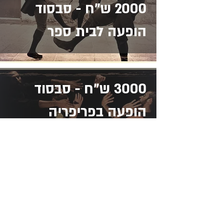
2000 ש"ח - סבסוד
הופעה לבית ספר
3000 ש"ח - סבסוד
הופעה בפריפריה
Address: 3 Hapersa Street, Jerusalem
Office:
02-624458
2
058-6887555
(WhatsApp)
Email:
office@docdance.com
Between Heaven and Earth - Judaism -
Culture- Now