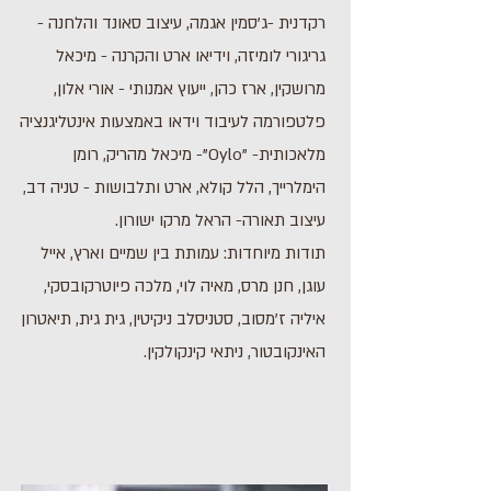
רקדנית -ג'סמין אגמה, עיצוב סאונד והלחנה -
גריגורי לומיזה, וידיאו ארט והקרנה - מיכאל
מרושקין, ארז כהן, ייעוץ אמנותי - אורי אלון,
פלטפורמה לעיבוד וידאו באמצעות אינטליגנציה
מלאכותית- "Oylo"- מיכאל מהריק, רומן
הימלרייך, הלל קולא, ארט ותלבושות - טניה דב,
עיצוב תאורה- הראל מרקו ישורון.
תודות מיוחדות: עמותת בין שמיים וארץ, אייל
עוגן, חנן מרס, מאיה לוי, מלכה פיוטרקובסקי,
איליה ז'מסוב, סטניסלב ניקיטין, גית גית, תיאטרון
האינקובטור, ניתאי קינקולקין.