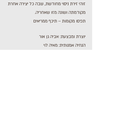
זוהי זירת ניסוי מחודשת, שבה כל יצירה אחרת
מקודמתה ושונה מזו שאחריה.
תפסו מקומות – תיכף ממריאים
יוצרת ומבצעת: אביה גן אור
הנחיה אמנותית: מאיה לוי
באדיבות חלל החזרות: אולפן למחול מנשה
לתוכנית הבאה
לתוכנית הקודמת
Address: 3 Hapersa Street, Jerusalem
Office:
02-624458
2
058-6887555
(WhatsApp)