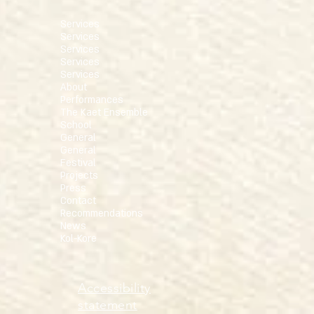
Services
Services
Services
Services
Services
About
Performances
The Kaet Ensemble
School
General
General
Festival
Projects
Press
Contact
Recommendations
News
Kol-Kore
Accessibility
statement