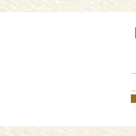
Join o