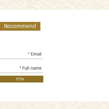
Recommend
ur mailing list:
שלח