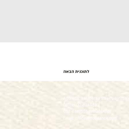
לתוכנית הבאה
Address: 3 Hapersa Street, Jerusa
Office:
02-624458
2
058-6887555 (WhatsApp)
Email:
office@docdance.com