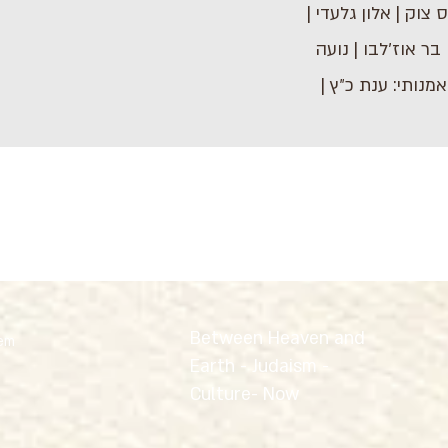
צוק | אלון גלעדי |
בר אוז׳לבו | נועה
 אמנותי: ענת כ״ץ |
Between Heaven and
lem
Earth - Judaism -
Culture- Now