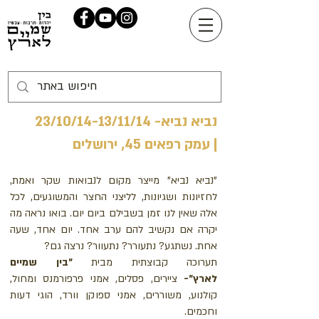
נביא נביא- 23/10/14-13/11/14
| עמק רפאים 45, ירושלים
"נביא נביא" מייצר מקום לנבואות שקר ואמת,
לחזיונות ושגיונות, לליצני החצר והמשוגעים, לכל
אלה שאין לנו זמן בשבילם ביום יום. בואו נראה מה
יקרה אם נקשיב להם ערב אחד. יום אחד, שעה
אחת. נשתגע? נתעורר? נתעוור? נרצה גם?
תערוכה קבוצתית מבית
״בין שמיים
לארץ״-
ציירים, פסלים, אמני פרפורמנס ומחול,
קולנוע, משוררים, אמני ספוקן וורד, הוגי דעות
וחכמים.