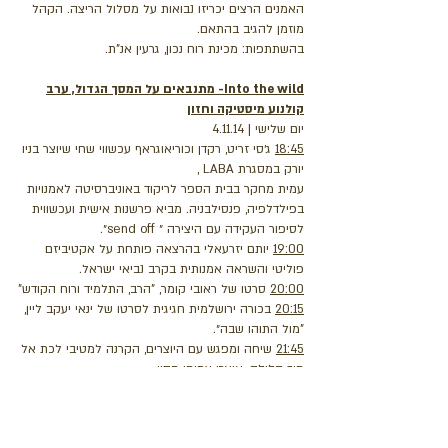
האמנים הרצים יכריזו נבואות על מסלול הריצה. הקהל
מוזמן להגיב בהתאם.
בהשתתפות: מכינת רוח נכון, גרעין אנ"ת.
Into the wild- מתנבאים על המסך הגדול, ערב
קולנוע מיסטיקה וחזון
יום שלישי | 4.11.14
18:45
ג׳סי זריט, רקדן וכוריאוגראף עכשווי שחי שיוצר בניו
יורק במסגרת LABA ,
עמית מחקר בבית הספר לריקוד באוניברסיטה לאמנויות
בפילדלפיה, פנסילבניה. מביא פרשנות אישית ועכשווית
לסיפור העקידה עם היצירה ״ send off״.
19:00
יותם יזרעאלי בהרצאה פותחת על אקטיביזם
פוליטי והשראה אמנותית בקרב נביאי ישראל.
20:00
סרטו של ראובי קומר, "הרב, התלמיד ורוח הקודש"
20:15
בכורה ירושלמית חגיגית לסרטו של ינאי יעקב ליין,
"מול התוהו שבה״.
21:45
שיחה ומפגש עם היוצרים, הקרנה למטיבי לכת אל
תוך הלילה. אוצר: עמיחי חסון
כל עצמותי תאמרנה- נבואה
יום חמישי | 6.11.14 | 17:40, 18:40