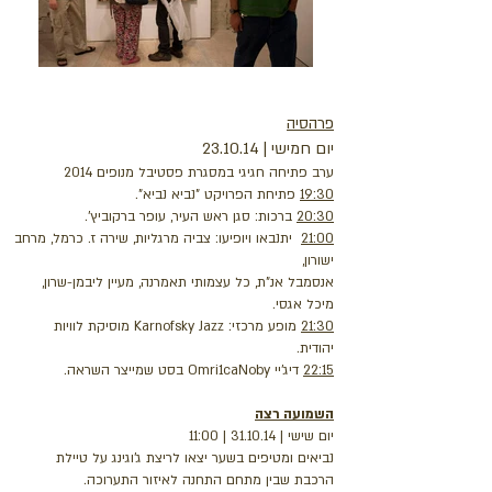
פרהסיה
יום חמישי | 23.10.14
ערב פתיחה חגיגי במסגרת פסטיבל מנופים 2014
19:30
פתיחת הפרויקט "נביא נביא".
20:30
ברכות: סגן ראש העיר, עופר ברקוביץ'.
21:00
יתנבאו ויופיעו: צביה מרגליות, שירה ז. כרמל, מרחב
ישורון,
אנסמבל אנ"ת, כל עצמותי תאמרנה, מעיין ליבמן-שרון,
מיכל אגסי.
21:30
מופע מרכזי: Karnofsky Jazz מוסיקת לוויות
יהודית.
22:15
דיג'יי Omri1caNoby בסט שמייצר השראה.
השמועה רצה
יום שישי | 31.10.14 | 11:00
נביאים ומטיפים בשער יצאו לריצת ג'וגינג על טיילת
הרכבת שבין מתחם התחנה לאיזור התערוכה.