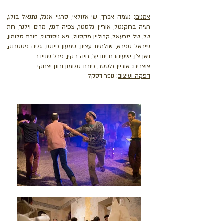
אמנים
: נעמה אברך, שי אזולאי, סרגיי אנגל, נתנאל בולג,
רעיה ברוקנטל, אוריין גלסטר, צפיה דגני, מרים וילנר, רות
טל, טל יזרעאל, קרוליין מקסוול, גיא ניסנהויז, פורת סלומון,
שיראל ספרא, שולמית עציון, שמעון פינטו, גליה פסטרנק,
ויאן צ'ן, ישעיהו רבינוביץ', חיה רוקין, פרל שניידר
אוצרים
: אוריין גלסטר, פורת סלומון ורונן יצחקי
הפקה ועיצוב
: נופר דסקל