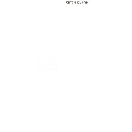
אחינעם אלדובי
Address: 3 Hapersa Street, Jerusalem
Office:
02-624458
2
058-6887555
(WhatsApp)
Email:
office@docdance.com
Between Heaven and Earth - Judaism -
Culture- Now